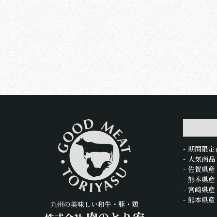
期間限定
人気商品
佐賀県産
熊本県産
宮崎県産
熊本県産
九州の美味しい和牛・豚・鶏
肉のとり安