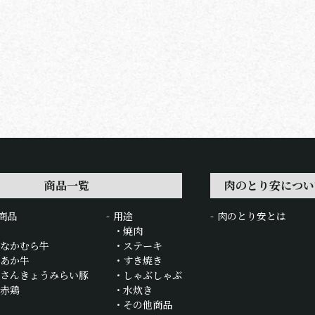
商品一覧
肉のとり安につい
商品
用途
肉のとり安とは
焼肉
 なかむら牛
ステーキ
 あか牛
すき焼き
 さんきょうみらい豚
しゃぶしゃぶ
 赤鶏
水炊き
その他商品