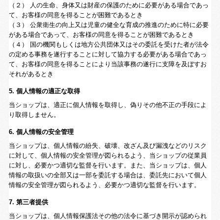
（２） 人の生命、身体又は財産の保護のために必要がある場合であっ
て、お客様の同意を得ることが困難であるとき
（３） 公衆衛生の向上又は児童の健全な育成の推進のために特に必要
がある場合であって、お客様の同意を得ることが困難であるとき
（４） 国の機関もしくは地方公共団体又はその委託を受けた者が法令
の定める事務を遂行することに対して協力する必要がある場合であっ
て、お客様の同意を得ることにより当該事務の遂行に支障を及ぼすお
それがあるとき
5. 個人情報の適正な取得
当ショップは、適正に個人情報を取得し、偽りその他不正の手段によ
り取得しません。
6. 個人情報の安全管理
当ショップは、個人情報の紛失、破壊、改ざん及び漏洩などのリスク
に対して、個人情報の安全管理が図られるよう、当ショップの従業員
に対し、必要かつ適切な監督を行います。また、当ショップは、個人
情報の取扱いの全部又は一部を委託する場合は、委託先において個人
情報の安全管理が図られるよう、必要かつ適切な監督を行います。
7. 第三者提供
当ショップは、個人情報保護法その他の法令に基づき開示が認められ