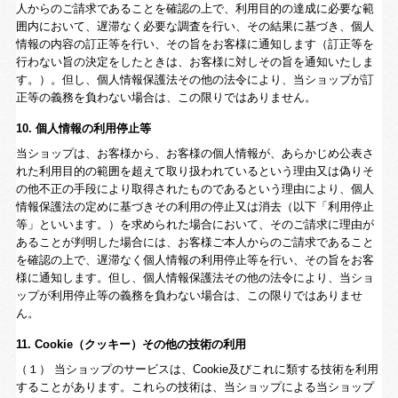
人からのご請求であることを確認の上で、利用目的の達成に必要な範
囲内において、遅滞なく必要な調査を行い、その結果に基づき、個人
情報の内容の訂正等を行い、その旨をお客様に通知します（訂正等を
行わない旨の決定をしたときは、お客様に対しその旨を通知いたしま
す。）。但し、個人情報保護法その他の法令により、当ショップが訂
正等の義務を負わない場合は、この限りではありません。
10. 個人情報の利用停止等
当ショップは、お客様から、お客様の個人情報が、あらかじめ公表さ
れた利用目的の範囲を超えて取り扱われているという理由又は偽りそ
の他不正の手段により取得されたものであるという理由により、個人
情報保護法の定めに基づきその利用の停止又は消去（以下「利用停止
等」といいます。）を求められた場合において、そのご請求に理由が
あることが判明した場合には、お客様ご本人からのご請求であること
を確認の上で、遅滞なく個人情報の利用停止等を行い、その旨をお客
様に通知します。但し、個人情報保護法その他の法令により、当ショ
ップが利用停止等の義務を負わない場合は、この限りではありませ
ん。
11. Cookie（クッキー）その他の技術の利用
（１） 当ショップのサービスは、Cookie及びこれに類する技術を利用
することがあります。これらの技術は、当ショップによる当ショップ