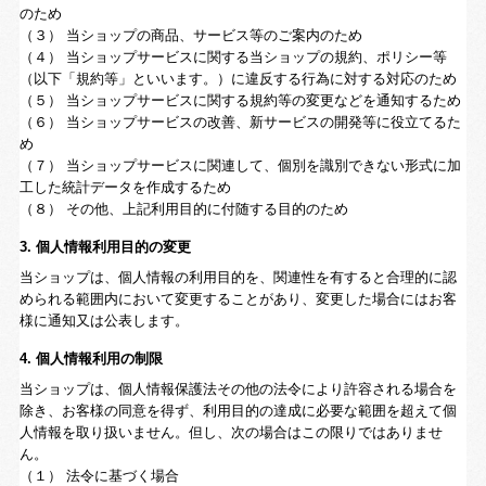
のため
（３） 当ショップの商品、サービス等のご案内のため
（４） 当ショップサービスに関する当ショップの規約、ポリシー等
（以下「規約等」といいます。）に違反する行為に対する対応のため
（５） 当ショップサービスに関する規約等の変更などを通知するため
（６） 当ショップサービスの改善、新サービスの開発等に役立てるた
め
（７） 当ショップサービスに関連して、個別を識別できない形式に加
工した統計データを作成するため
（８） その他、上記利用目的に付随する目的のため
3. 個人情報利用目的の変更
当ショップは、個人情報の利用目的を、関連性を有すると合理的に認
められる範囲内において変更することがあり、変更した場合にはお客
様に通知又は公表します。
4. 個人情報利用の制限
当ショップは、個人情報保護法その他の法令により許容される場合を
除き、お客様の同意を得ず、利用目的の達成に必要な範囲を超えて個
人情報を取り扱いません。但し、次の場合はこの限りではありませ
ん。
（１） 法令に基づく場合