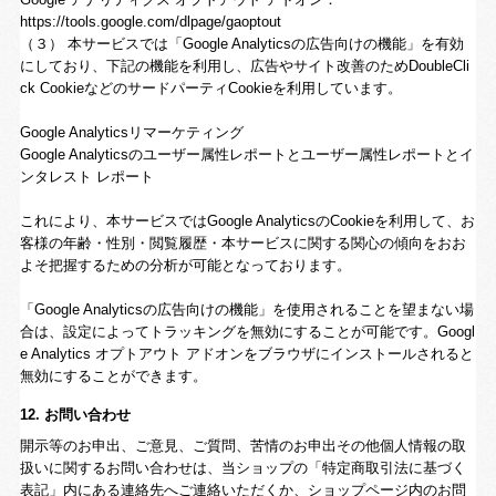
https://tools.google.com/dlpage/gaoptout
（３） 本サービスでは「Google Analyticsの広告向けの機能」を有効
にしており、下記の機能を利用し、広告やサイト改善のためDoubleCli
ck CookieなどのサードパーティCookieを利用しています。
Google Analyticsリマーケティング
Google Analyticsのユーザー属性レポートとユーザー属性レポートとイ
ンタレスト レポート
これにより、本サービスではGoogle AnalyticsのCookieを利用して、お
客様の年齢・性別・閲覧履歴・本サービスに関する関心の傾向をおお
よそ把握するための分析が可能となっております。
「Google Analyticsの広告向けの機能」を使用されることを望まない場
合は、設定によってトラッキングを無効にすることが可能です。Googl
e Analytics オプトアウト アドオンをブラウザにインストールされると
無効にすることができます。
12. お問い合わせ
開示等のお申出、ご意見、ご質問、苦情のお申出その他個人情報の取
扱いに関するお問い合わせは、当ショップの「特定商取引法に基づく
表記」内にある連絡先へご連絡いただくか、ショップページ内のお問