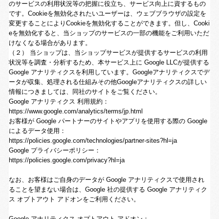
のサービスの利用状況等の把握に役立ち、サービス向上に資するもの
です。Cookieを無効化されたいユーザーは、ウェブブラウザの設定を
変更することによりCookieを無効化することができます。但し、Cooki
eを無効化すると、当ショップのサービスの一部の機能をご利用いただ
けなくなる場合があります。
（２） 当ショップは、当ショップサービスが提供するサービスの利用
状況等を調査・分析するため、本サービス上に Google LLCが提供する
Google アナリティクスを利用しています。Googleアナリティクスでデ
ータが収集、処理される仕組みその他Googleアナリティクスの詳しい
情報につきましては、同社のサイトをご覧ください。
Google アナリティクス 利用規約：
https://www.google.com/analytics/terms/jp.html
お客様が Google パートナーのサイトやアプリを使用する際の Google
によるデータ使用：
https://policies.google.com/technologies/partner-sites?hl=ja
Google プライバシーポリシー：
https://policies.google.com/privacy?hl=ja
なお、お客様はご自身のデータが Google アナリティクスで使用され
ることを望まない場合は、Google 社の提供する Google アナリティク
ス オプトアウト アドオンをご利用ください。
Google アナリティクス オプトアウト アドオン：