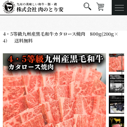
九州の美味しい和牛・豚・鶏
株式会社 肉のとり安
4・5等級九州産黒毛和牛カタロース焼肉 800g(200g×
4） 送料無料