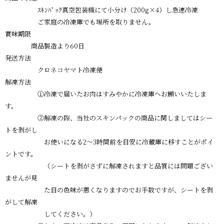
ｽｷﾝﾊﾟｯｸ真空包装機にて小分け（200g×4）し急速冷凍
ご家庭の冷凍庫でも場所を取りません。
賞味期限
商品製造より60日
発送方法
クロネコヤマト冷凍便
解凍方法
①冷凍で届いたお肉はすみやかに冷凍庫へお願いいたしま
す。
②解凍の際、当社のスキンパックの商品に関しましてはシー
トを剥がし
お使いになる2～3時間前を目安に冷蔵庫に移すことがポイ
ントです。
（シートを剥がさずに解凍されますと品質には問題ござい
ませんが見
た目の色味が悪くなりますのでお手数ですが、シートを剥
がして解凍
してください。）